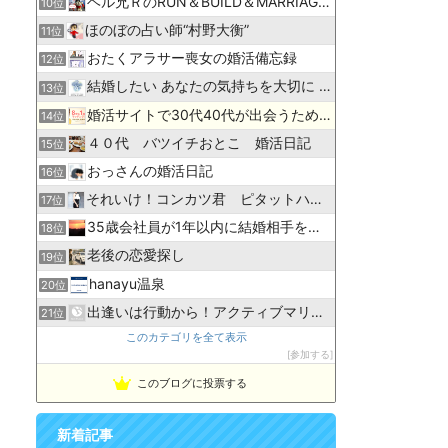
ヘル兄ＲのRUN＆BUILD＆MARRIAGE HUNT
10位
ほのぼの占い師“村野大衡”
11位
おたくアラサー喪女の婚活備忘録
12位
結婚したい あなたの気持ちを大切に 名古屋の結婚相談所ブーケ
13位
婚活サイトで30代40代が出会うためのブログ
14位
４０代 バツイチおとこ 婚活日記
15位
おっさんの婚活日記
16位
それいけ！コンカツ君 ピタットハート
17位
35歳会社員が1年以内に結婚相手を見つけるブログ
18位
老後の恋愛探し
19位
hanayu温泉
20位
出逢いは行動から！アクティブマリッジ！！
21位
このカテゴリを全て表示
参加する
このブログに投票する
新着記事