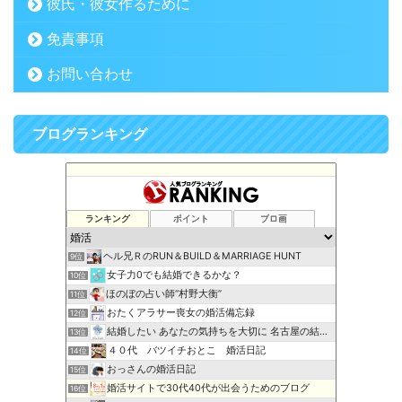
彼氏・彼女作るために
免責事項
お問い合わせ
ブログランキング
ランキング
ポイント
ブロ画
ヘル兄ＲのRUN＆BUILD＆MARRIAGE HUNT
9位
女子力0でも結婚できるかな？
10位
ほのぼの占い師“村野大衡”
11位
おたくアラサー喪女の婚活備忘録
12位
結婚したい あなたの気持ちを大切に 名古屋の結婚相談所ブーケ
13位
４０代 バツイチおとこ 婚活日記
14位
おっさんの婚活日記
15位
婚活サイトで30代40代が出会うためのブログ
16位