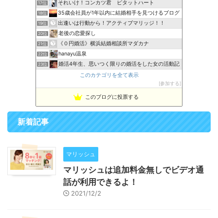
それいけ！コンカツ君 ピタットハート
17位
35歳会社員が1年以内に結婚相手を見つけるブログ
18位
出逢いは行動から！アクティブマリッジ！！
19位
老後の恋愛探し
20位
《０円婚活》横浜結婚相談所マダカナ
21位
hanayu温泉
22位
婚活4年生、思いつく限りの婚活をした女の活動記
23位
このカテゴリを全て表示
参加する
このブログに投票する
新着記事
マリッシュ
マリッシュは追加料金無しでビデオ通
話が利用できるよ！
2021/12/2